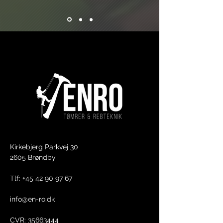
Kirkebjerg Parkvej 30
2605 Brøndby​
Tlf: +45 42 90 97 67
info@en-ro.dk
CVR:
35663444