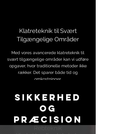
Klatreteknik til Svært
Tilgængelige Områder
Med vores avancerede klatreteknik til
svært tilgængelige områder kan vi udføre
opgaver, hvor traditionelle metoder ikke
rækker. Det sparer både tid og
omkostninger.
Sikkerhed
og
Præcision
Bygningsservice med
Rebteknik