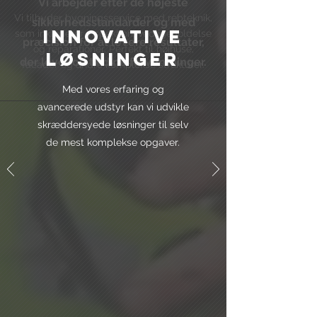
Vi arbejder efter de højeste
Vi tilbyder bygningsservice med rebteknik,
sikkerhedsstandarder og med
Innovative
som inkluderer inspektion, vedligeholdelse
præcision for at levere resultater,
og reparationer. Perfekt til højhuse,
Løsninger
der lever op til dine forventninger.
facader og andre komplekse strukturer.
Med vores erfaring og
avancerede udstyr kan vi udvikle
skræddersyede løsninger til selv
de mest komplekse opgaver.