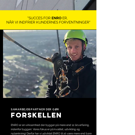
"SUCCES FOR
ENRO
ER,
NÅR VI INDFRIER KUNDERNES FORVENTNINGER"
SAMARBEJDSPARTNER DER GØR
FORSKELLEN
ENRO er en virksomhed der bygger på mere end 12 års erfaring,
indenfor byggeri. Vores fokus er på kvalitet, udvikling og
nytænkning! Derfor har vi udviklet ENRO til at være mere end bare