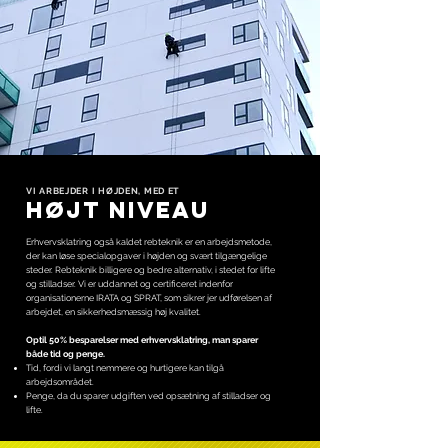
VI ARBEJDER I HØJDEN, MED ET
HØJT NIVEAU
Erhvervsklatring også kaldet rebteknik er en arbejdsmetode,
der kan løse specialopgaver i højden og svært tilgængelige
steder. Rebteknik billigere og bedre alternativ, i stedet for lifte
og stilladser. Vi er uddannet og certificeret indenfor
organisationerne IRATA og SPRAT, som sikrer jer udførelsen af
arbejdet, en sikkerhedsmæssig høj kvalitet.
Optil 50% besparelser med erhvervsklatring, man sparer
både tid og penge.
Tid, fordi vi langt nemmere og hurtigere kan tilgå
arbejdsområdet.
Penge, da du sparer udgiften ved opsætning af stilladser og
lifte.