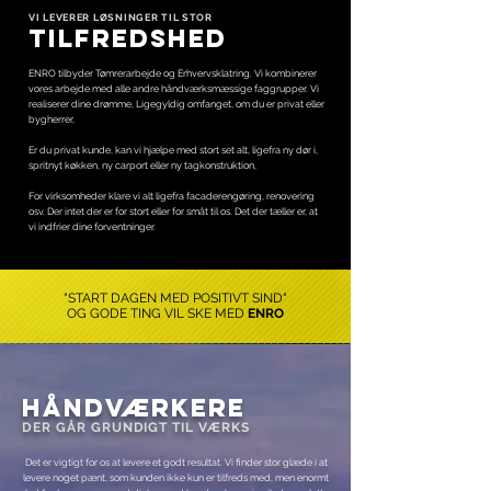
VI LEVERER LØSNINGER TIL STOR
TILFREDSHED
ENRO tilbyder Tømrerarbejde og Erhvervsklatring. Vi kombinerer
vores arbejde med alle andre håndværksmæssige faggrupper. Vi
realiserer dine drømme, Ligegyldig omfanget, om du er privat eller
bygherrer,
Er du privat kunde, kan vi hjælpe med stort set alt, ligefra ny dør i,
spritnyt køkken, ny carport eller ny tagkonstruktion,
For virksomheder klare vi alt ligefra facaderengøring, renovering
osv. Der intet der er for stort eller for småt til os. Det der tæller er, at
vi indfrier dine forventninger.
"START DAGEN MED POSITIVT SIND"
OG GODE TING VIL SKE MED
ENRO
Håndværkere
DER GÅR GRUNDIGT TIL VÆRKS
Det er vigtigt for os at levere et godt resultat. Vi finder stor glæde i at
levere noget pænt, som kunden ikke kun er tilfreds med, men enormt