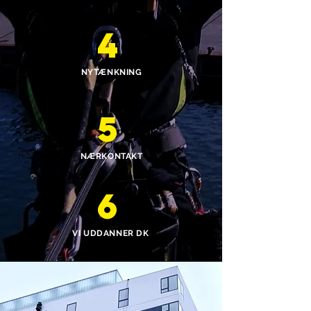
4
NYTÆNKNING
5
NÆRKONTAKT
6
VI UDDANNER DK