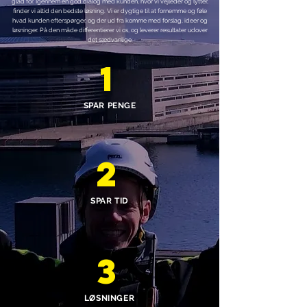
glad for. Igennem en god dialog med kunden, hvor vi vejleder og lytter,
finder vi altid den bedste løsning. Vi er dygtige til at fornemme og føle
hvad kunden efterspørger, og der ud fra komme med forslag, ideer og
løsninger. På den måde differentierer vi os, og leverer resultater udover
det sædvanlige.
1
SPAR PENGE
2
SPAR TID
3
LØSNINGER