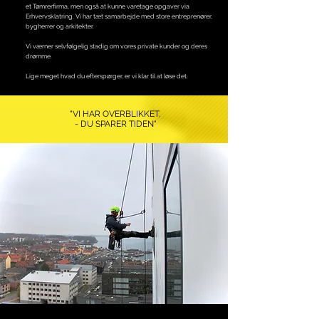
et Tømrerfirma, men også at kunne varetage opgaver via
Erhvervsklatring. Vi har tæt samarbejde med store entreprenører,
bygherrer og arkitekter.
Vi værner selvfølgelig stadig om vores private kunder og deres
drømme.
Lige meget hvad du efterspørger, er vi klar til at løse det.
"VI HAR OVERBLIKKET,
- DU SPARER TIDEN
"