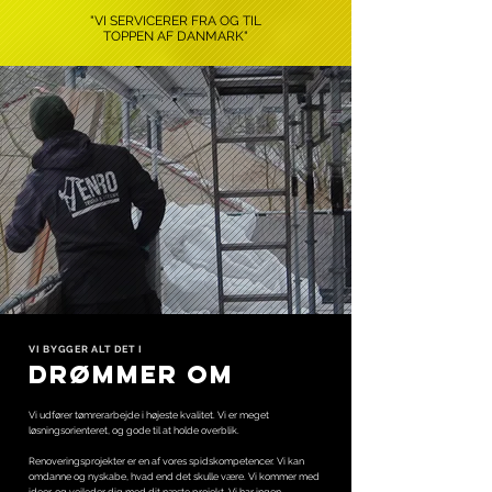
"VI SERVICERER FRA OG TIL
TOPPEN AF DANMARK"
VI BYGGER ALT DET I
DRØMMER OM
Vi udfører tømrerarbejde i højeste kvalitet. Vi er meget
løsningsorienteret, og gode til at holde overblik.
Renoveringsprojekter er en af vores spidskompetencer. Vi kan
omdanne og nyskabe, hvad end det skulle være. Vi kommer med