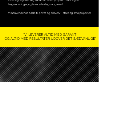
ideer, og vejleder dig med dit næste projekt. Vi har ingen
begrænsninger, og laver alle slags opgaver!
Vi henvender os både til privat og erhverv - store og små projekter.
"VI LEVERER ALTID MED GARANTI
OG ALTID MED RESULTATER UDOVER
DET SÆDVANLIGE"