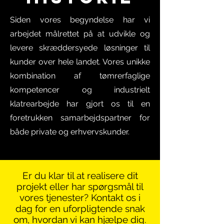
Siden vores begyndelse har vi
arbejdet målrettet på at udvikle og
levere skræddersyede løsninger til
kunder over hele landet. Vores unikke
kombination af tømrerfaglige
kompetencer og industrielt
klatrearbejde har gjort os til en
foretrukken samarbejdspartner for
både private og erhvervskunder.
Er du klar til at realisere dit
projekt eller har spørgsmål til
vores tjenester? Kontakt os i
dag for en uforpligtende snak
om, hvordan vi kan hjælpe dig.