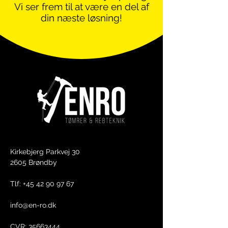
Vi ser frem til at være en del af
din næste løsning!
Kirkebjerg Parkvej 30
2605 Brøndby​
Tlf: +45 42 90 97 67
info@en-ro.dk
CVR:
35663444